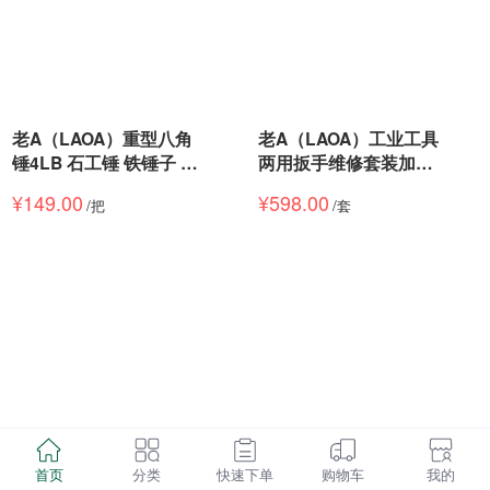
老A（LAOA）重型八角
老A（LAOA）工业工具
锤4LB 石工锤 铁锤子 铁
两用扳手维修套装加长
榔头 敲击锤 大锤子 双色
汽修机修梅花大号开口
¥
149.00
¥
598.00
/
把
/
套
柄 LA712604
扳手LA352514
首页
分类
快速下单
购物车
我的
老A（ LAOA）工业电动
老A（ LAOA）工业专业