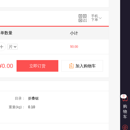
手机
下单
下单数量
小计
¥0.00
¥0.00
立即订货
加入购物车
0
目录：
折叠锯
购
重量(kg)：
0.10
物
车