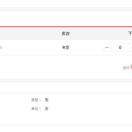
库存
有货
片
合计
类型：
无
单位：
片