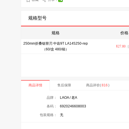
规格型号
规格
价格
250mm折叠锯替刃 中齿9T LA145250-rep
¥
27.80
/
（60/盒 480/箱）
商品详情
售后保障
商品评价(
816
)
品牌：
LAOA / 老A
条码：
6920246608003
包装规格：
无