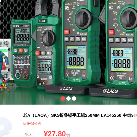
老A（LAOA）SK5折叠锯手工锯250MM LA145250 中齿9T替刃
折叠锯替刃
¥
27.80
价格
/片